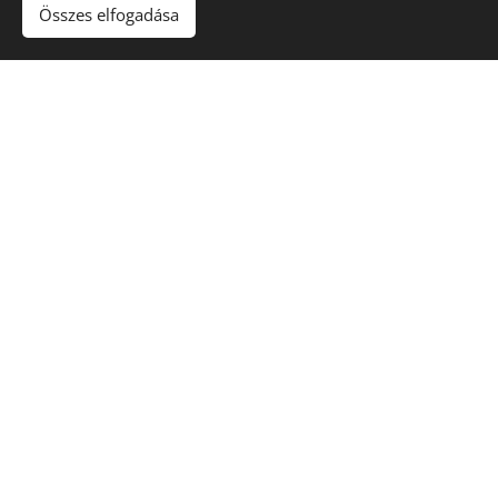
Összes elfogadása
menstruációs zavarok
PCOS, hyperandrogén állapotok
meddőség, infertilitás
változó kor, menopausa
hajhullás, acnee, kóros szőrnövekedés
kalcium anyagcsere zavarok
mellékpajzsmirigy betegségek
mellékvese betegségek
agyalapi mirigy betegségek