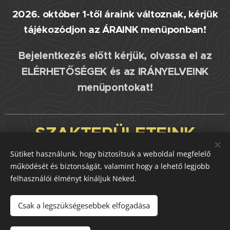
2026. október 1-től áraink változnak, kérjük
tájékozódjon az ÁRAINK menüponban!
Bejelentkezés előtt kérjük, olvassa el az
ELÉRHETŐSÉGEK és az IRÁNYELVEINK
menüpontokat!
SZAKTERÜLETEINK
Sütiket használunk, hogy biztosítsuk a weboldal megfelelő
pajzsmirigy betegségek
működését és biztonságát, valamint hogy a lehető legjobb
felhasználói élményt kínáljuk Neked.
testsúlynövekedés, testsúlykontroll, fogyókúra
Csak a legszükségesebbek elfogadása
inzulin rezisztencia, cukorbetegség