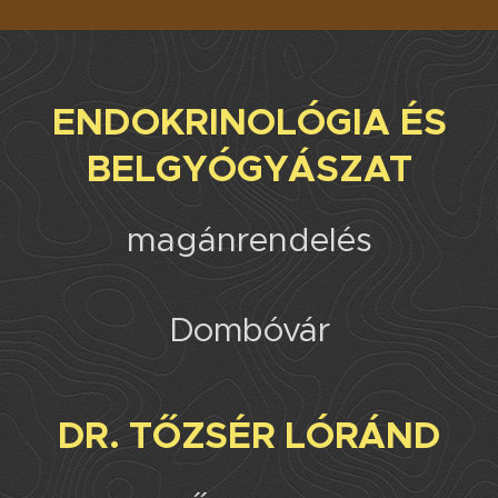
E
NDOKRINOL
ÓGIA
ÉS
BELGYÓGYÁSZAT
magánrendelés
Dombóvár
DR. TŐZSÉR LÓRÁND